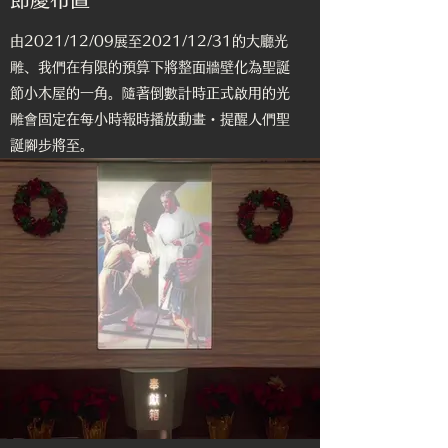
由2021/12/09展至2021/12/31的大廳光
雕、我們在有限的預算下將整面牆壁化為聖誕
節小木屋的一角。隨著倒數計時正式啟用的光
雕會固定在每小時報時播放動畫・提醒人們聖
誕腳步將至。