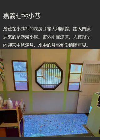
​嘉義七零小巷
潛藏在小巷裡的老房子義大利麵館，踏入門廉
迎來的是潺潺小溪。窗外雨聲淙淙，入夜後室
內迎來中秋滿月，水中的月亮倒影清晰可見。