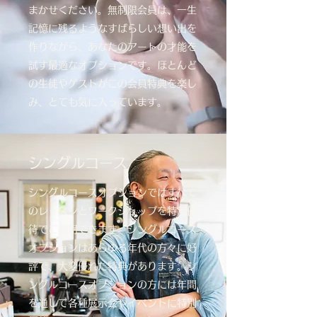
まかせください。無制限会員は、一生
記憶に残るようなすばらしい想い出を
作りながら、あなたのアートの才能を
試す最適なオプションです。ほとんど
の生徒やゲストがこの会員特典を楽し
み、とても気に入っています。
シングルコース
シングルコースオプションではすべて
のレッスンとワークショップを特別優
待でご利用できます。シングルコース
オプションはあらゆる年代の方々に好
評で、大変優れた特典があります。シ
ングルコースオプションの方には年間
を通して各種展示会やイベントに特別