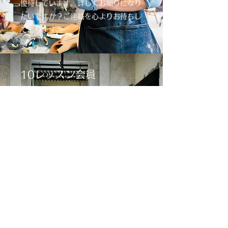
優待しています。詳しくお知りになり
たいですか？ご連絡を心よりお待ちし
ております。
10レッスン会員
決められた時間にアートするのに気が
乗らない場合は10レッスン会員パッ
ケージを選びましょう。あなたのご都
合で立ち寄れます。10レッスン会員
オプションは年間を通してお楽しみい
ただけることをお約束します。多くの
春恒の生徒やゲストはこの会員特典を
利用して、楽しんでいます。あなたも
この会員権の取得にご興味があります
か？詳細についてはお問い合わせくだ
さい。